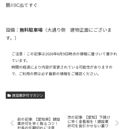
勝川IC出てすぐ
設備：
無料駐車場
（大通り側 建物正面にございま
す。）
ご注意：この記事は2026年6月9日時点の情報に基づいて書かれ
ています。
時間の経過により内容が変更されている可能性がありますの
で、ご利用の際は必ず最新の情報をご確認ください。
建設業許可マガジン
【愛知】下請け
【愛知県】建設
に早く金看板を！建設業
業許可を早く取るコツ！
許可を長引かせない裏ワ
社長の任期切れに注意