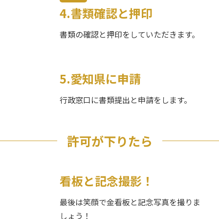
大府市
4.書類確認と押印
知多市
書類の確認と押印をしていただきます。
知立市
尾張旭市
高浜市
5.愛知県に申請
岩倉市
豊明市
行政窓口に書類提出と申請をします。
日進市
田原市
許可が下りたら
愛西市
清須市
北名古屋市
看板と記念撮影！
弥富市
最後は笑顔で金看板と記念写真を撮りま
みよし市
しょう！