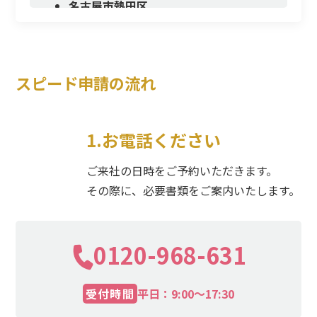
名古屋市熱田区
名古屋市中川区
名古屋市港区
名古屋市南区
スピード申請の流れ
名古屋市守山区
名古屋市緑区
1.お電話ください
名古屋市名東区
名古屋市天白区
ご来社の日時をご予約いただきます。
豊橋市
その際に、必要書類をご案内いたします。
岡崎市
一宮市
0120-968-631
瀬戸市
半田市
春日井市
受付時間
平日：9:00〜17:30
豊川市