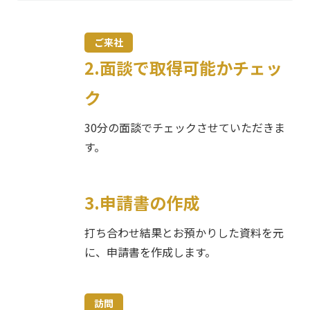
津島市
碧南市
ご来社
刈谷市
2.面談で取得可能かチェッ
豊田市
ク
安城市
西尾市
30分の面談でチェックさせていただきま
す。
蒲郡市
犬山市
常滑市
3.申請書の作成
江南市
打ち合わせ結果とお預かりした資料を元
小牧市
に、申請書を作成します。
稲沢市
新城市
東海市
訪問