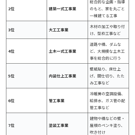
総合的な企画・指導
2位
建築一式工事業
のもと、家を丸ごと
一棟建てる工事
木材の加工や取り付
3位
大工工事業
け、型枠工事など
道路や橋、ダムな
4位
土木一式工事業
ど、大規模な土木工
事を総合的に行う
壁紙貼り、床仕上
5位
内装仕上工事業
げ、間仕切り、たた
み工事など
冷暖房の空調設備、
6位
管工事業
給排水、ガス管の配
管工事など
建物や橋などの壁・
7位
塗装工事業
屋根のペンキ塗り、
吹き付け