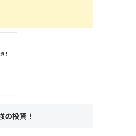
資！
強の投資！