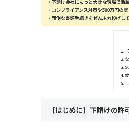
・
下請け会社にもっと大きな現場で活
・
コンプライアンス対策や500万円の
・面倒な書類手続きをぜんぶ丸投げし
【
な
5
愛
ま
【はじめに】下請けの許