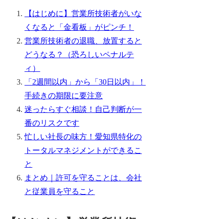
【はじめに】営業所技術者がいな
くなると「金看板」がピンチ！
営業所技術者の退職、放置すると
どうなる？（恐ろしいペナルテ
ィ）
「2週間以内」から「30日以内」！
手続きの期限に要注意
迷ったらすぐ相談！自己判断が一
番のリスクです
忙しい社長の味方！愛知県特化の
トータルマネジメントができるこ
と
まとめ｜許可を守ることは、会社
と従業員を守ること