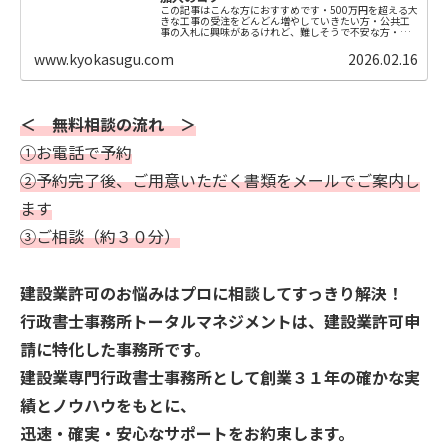
この記事はこんな方におすすめです・500万円を超える大
きな工事の受注をどんどん増やしていきたい方・公共工
事の入札に興味があるけれど、難しそうで不安な方・
「経審（経営事項審査）」は聞いたことがあるが、中身
がよくわからない方・「上乗せ保...
www.kyokasugu.com
2026.02.16
＜ 無料相談の流れ ＞
①お電話で予約
②予約完了後、ご用意いただく書類をメールでご案内し
ます
③ご相談（約３０分）
建設業許可のお悩みはプロに相談してすっきり解決！
行政書士事務所トータルマネジメントは、建設業許可申
請に特化した事務所です。
建設業専門行政書士事務所として創業３１年の確かな実
績とノウハウをもとに、
迅速・確実・安心なサポートをお約束します。