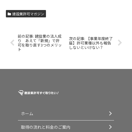
建設業許可マガジン
建設業の法人成
【事業年度終了
り あえて「新規」で許
届】許可業種以外も報告
可を取り直す3つのメリッ
しないといけない？
ト
ホーム
取得の流れと料金のご案内