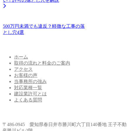
い！許可の落とし穴を解説
500万円未満でも違反？軽微な工事の落
とし穴4選
ホーム
取得の流れと料金のご案内
アクセス
お客様の声
当事務所の強み
対応業種一覧
建設業許可とは
よくある質問
〒486-0945 愛知県春日井市勝川町六丁目140番地 王子不動
産勝川ビル2階