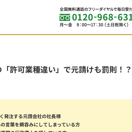
の「許可業種違い」で元請けも罰則！
よく発注する元請会社の社長様
んの言葉を鵜呑みにしてしまっている方