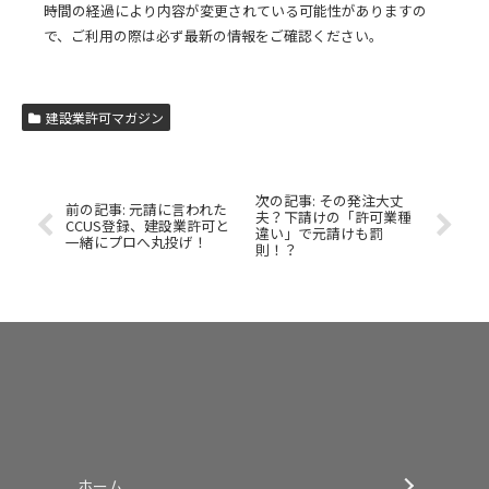
時間の経過により内容が変更されている可能性がありますの
で、ご利用の際は必ず最新の情報をご確認ください。
建設業許可マガジン
その発注大丈
元請に言われた
夫？下請けの「許可業種
CCUS登録、建設業許可と
違い」で元請けも罰
一緒にプロへ丸投げ！
則！？
ホーム