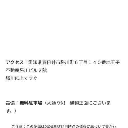
アクセス
：愛知県春日井市勝川町６丁目１４０番地王子
不動産勝川ビル２階
勝川IC出てすぐ
設備：
無料駐車場
（大通り側 建物正面にございま
す。）
ご注意：この記事は2026年6月2日時点の情報に基づいて書かれ