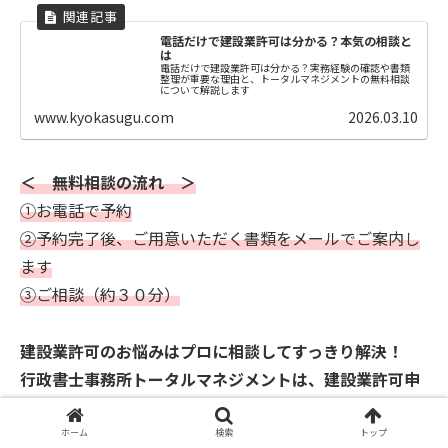
電話だけで建設業許可は分かる？本気の相談と
は
電話だけで建設業許可は分かる？実務経験の確認や書類
整理が重要な理由と、トータルマネジメントの無料相談
について解説します
www.kyokasugu.com
2026.03.10
＜ 無料相談の流れ ＞
①お電話で予約
②予約完了後、ご用意いただく書類をメールでご案内し
ます
③ご相談（約３０分）
建設業許可のお悩みはプロに相談してすっきり解決！
行政書士事務所トータルマネジメントは、建設業許可申
請に特化した事務所です。
建設業専門行政書士事務所として創業３１年の確かな実
ホーム
検索
トップ