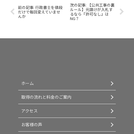
【公共工事の裏
行政書士を値段
ルール】元請けが入札す
だけで毎回変えていませ
るなら『許可なし』は
んか
NG？
ホーム
取得の流れと料金のご案内
アクセス
お客様の声