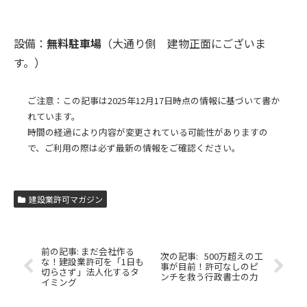
設備：
無料駐車場
（大通り側 建物正面にございま
す。）
ご注意：この記事は2025年12月17日時点の情報に基づいて書か
れています。
時間の経過により内容が変更されている可能性がありますの
で、ご利用の際は必ず最新の情報をご確認ください。
建設業許可マガジン
まだ会社作る
500万超えの工
な！建設業許可を「1日も
事が目前！許可なしのピ
切らさず」法人化するタ
ンチを救う行政書士の力
イミング